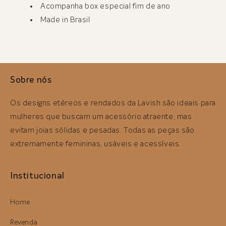
Acompanha box especial fim de ano
Made in Brasil
Sobre nós
Os designs etéreos e rendados da Lavish são ideais para
mulheres que buscam um acessório atraente, mas
evitam joias sólidas e pesadas. Todas as peças são
extremamente femininas, usáveis ​​e acessíveis.
Institucional
Home
Revenda