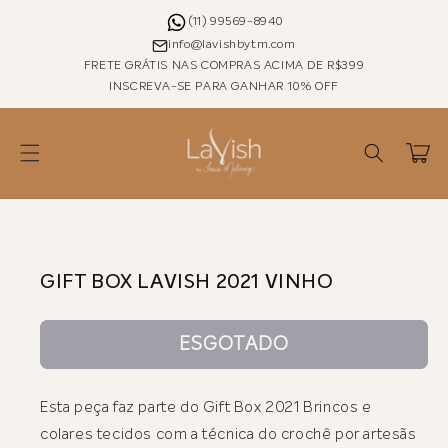
Pular
para o
(11) 99569-8940
conteúdo
info@lavishbytm.com
FRETE GRÁTIS NAS COMPRAS ACIMA DE R$399
INSCREVA-SE PARA GANHAR 10% OFF
Carrinho
Pular para as
informações
do produto
GIFT BOX LAVISH 2021 VINHO
ESGOTADO
Esta peça faz parte do Gift Box 2021 Brincos e
colares tecidos com a técnica do crochê por artesãs