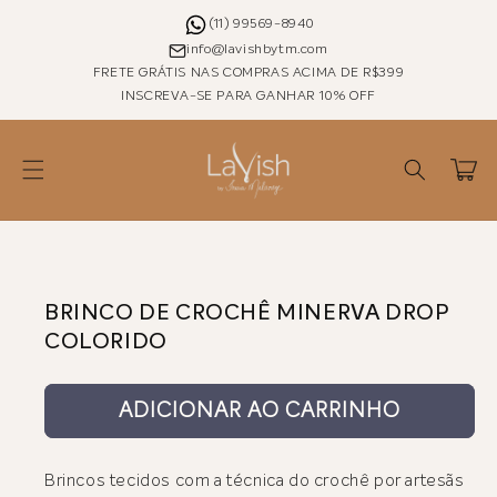
Pular
para o
(11) 99569-8940
conteúdo
info@lavishbytm.com
FRETE GRÁTIS NAS COMPRAS ACIMA DE R$399
INSCREVA-SE PARA GANHAR 10% OFF
Carrinho
Pular para as
informações
do produto
BRINCO DE CROCHÊ MINERVA DROP
COLORIDO
ADICIONAR AO CARRINHO
Brincos tecidos com a técnica do crochê por artesãs