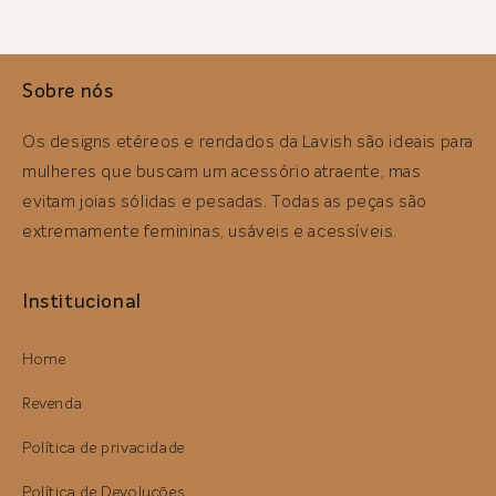
Sobre nós
Os designs etéreos e rendados da Lavish são ideais para
mulheres que buscam um acessório atraente, mas
evitam joias sólidas e pesadas. Todas as peças são
extremamente femininas, usáveis ​​e acessíveis.
Institucional
Home
Revenda
Política de privacidade
Política de Devoluções,