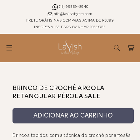
Pular
para o
(11) 99569-8940
conteúdo
info@lavishbytm.com
FRETE GRÁTIS NAS COMPRAS ACIMA DE R$399
INSCREVA-SE PARA GANHAR 10% OFF
Carrinho
Pular para as
informações
do produto
BRINCO DE CROCHÊ ARGOLA
RETANGULAR PÉROLA SALE
ADICIONAR AO CARRINHO
Brincos tecidos com a técnica do crochê por artesãs