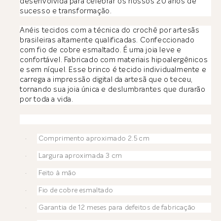
desenvolvida para celebrar os nossos 20 anos de
sucesso e transformação.
Anéis tecidos com a técnica do crochê por artesãs
brasileiras altamente qualificadas. Confeccionado
com fio de cobre esmaltado. É uma joia leve e
confortável. Fabricado com materiais hipoalergênicos
e sem níquel. Esse brinco é tecido individualmente e
carrega a impressão digital da artesã que o teceu,
tornando sua joia única e deslumbrantes que durarão
por toda a vida.
Comprimento aproximado 2.5 cm
·
Largura aproximada 3 cm
·
Feito à mão
·
Fio de cobre esmaltado
·
Garantia de 12 meses para defeitos de fabricação
·