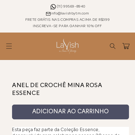
Pular
para o
(11) 99569-8940
conteúdo
info@lavishbytm.com
FRETE GRÁTIS NAS COMPRAS ACIMA DE R$399
INSCREVA-SE PARA GANHAR 10% OFF
Carrinho
Pular para as
informações
do produto
ANEL DE CROCHÊ MINA ROSA
ESSENCE
ADICIONAR AO CARRINHO
Esta peça faz parte da Coleção Essence,