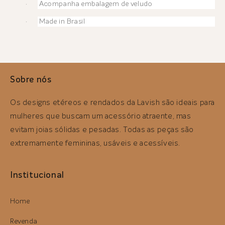
Acompanha embalagem de veludo
·
Made in Brasil
·
Sobre nós
Os designs etéreos e rendados da Lavish são ideais para
mulheres que buscam um acessório atraente, mas
evitam joias sólidas e pesadas. Todas as peças são
extremamente femininas, usáveis ​​e acessíveis.
Institucional
Home
Revenda