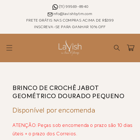
Pular
para o
(11) 99569-8940
conteúdo
info@lavishbytm.com
FRETE GRÁTIS NAS COMPRAS ACIMA DE R$399
INSCREVA-SE PARA GANHAR 10% OFF
Carrinho
Pular para as
informações
do produto
BRINCO DE CROCHÊ JABOT
GEOMÉTRICO DOURADO PEQUENO
Disponível por encomenda
ATENÇÃO: Peças sob encomenda o prazo são 10 dias
úteis + o prazo dos Correios.