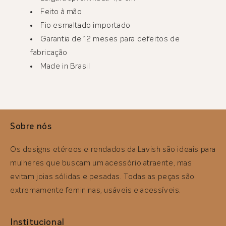
Feito à mão
Fio esmaltado importado
Garantia de 12 meses para defeitos de
fabricação
Made in Brasil
Sobre nós
Os designs etéreos e rendados da Lavish são ideais para
mulheres que buscam um acessório atraente, mas
evitam joias sólidas e pesadas. Todas as peças são
extremamente femininas, usáveis ​​e acessíveis.
Institucional