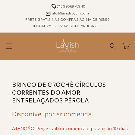
Pular
para o
(11) 99569-8940
conteúdo
info@lavishbytm.com
FRETE GRÁTIS NAS COMPRAS ACIMA DE R$399
INSCREVA-SE PARA GANHAR 10% OFF
Carrinho
Pular para as
informações
do produto
BRINCO DE CROCHÊ CÍRCULOS
CORRENTES DO AMOR
ENTRELAÇADOS PÉROLA
Disponível por encomenda
ATENÇÃO: Peças sob encomenda o prazo são 10 dias