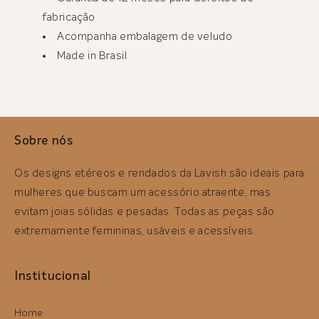
fabricação
Acompanha embalagem de veludo
Made in Brasil
Sobre nós
Os designs etéreos e rendados da Lavish são ideais para
mulheres que buscam um acessório atraente, mas
evitam joias sólidas e pesadas. Todas as peças são
extremamente femininas, usáveis ​​e acessíveis.
Institucional
Home