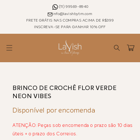
Pular
para o
(11) 99569-8940
conteúdo
info@lavishbytm.com
FRETE GRÁTIS NAS COMPRAS ACIMA DE R$399
INSCREVA-SE PARA GANHAR 10% OFF
Carrinho
Pular para as
informações
do produto
BRINCO DE CROCHÊ FLOR VERDE
NEON VIBES
Disponível por encomenda
ATENÇÃO: Peças sob encomenda o prazo são 10 dias
úteis + o prazo dos Correios.