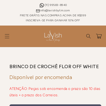
Pular
para o
(11) 99569-8940
conteúdo
info@lavishbytm.com
FRETE GRÁTIS NAS COMPRAS ACIMA DE R$399
INSCREVA-SE PARA GANHAR 10% OFF
Carrinho
Pular para as
informações
do produto
BRINCO DE CROCHÊ FLOR OFF WHITE
Disponível por encomenda
ATENÇÃO: Peças sob encomenda o prazo são 10 dias
úteis + o prazo dos Correios.