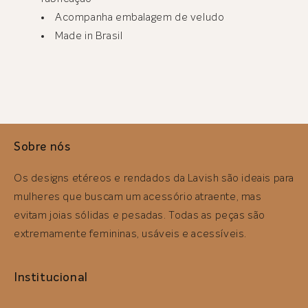
Acompanha embalagem de veludo
Made in Brasil
Sobre nós
Os designs etéreos e rendados da Lavish são ideais para
mulheres que buscam um acessório atraente, mas
evitam joias sólidas e pesadas. Todas as peças são
extremamente femininas, usáveis ​​e acessíveis.
Institucional