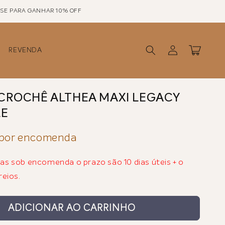
SE PARA GANHAR 10% OFF
Fazer
Carrinho
REVENDA
login
 CROCHÊ ALTHEA MAXI LEGACY
LE
 por encomenda
s sob encomenda o prazo são 10 dias úteis + o
reios.
ADICIONAR AO CARRINHO