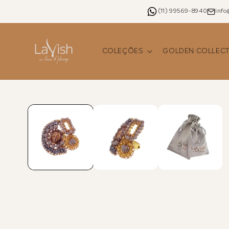
Pular
para o
(11) 99569-8940
inf
conteúdo
COLEÇÕES
GOLDEN COLLECT
Pular para as
informações
do produto