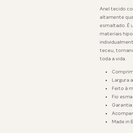
□
Anel tecido co
altamente qua
esmaltado. É u
materiais hipo
individualment
teceu, tornan
toda a vida.
Comprim
Largura 
Feito à 
Fio esma
Garantia
Acompan
Made in B