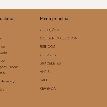
tucional
Menu principal
COLEÇÕES
a
GOLDEN COLLECTION
a de
BRINCOS
idade
COLARES
a de
BRACELETES
ções, Trocas
ANÉIS
ntia
SALE
 de serviço
REVENDA
nós