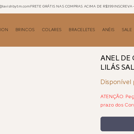
o@lavishbytm.com
FRETE GRÁTIS NAS COMPRAS ACIMA DE R$399
INSCREVA-
ION
BRINCOS
COLARES
BRACELETES
ANÉIS
SALE
ANEL DE
LILÁS SA
Disponível
ATENÇÃO: Peça
prazo dos Cor