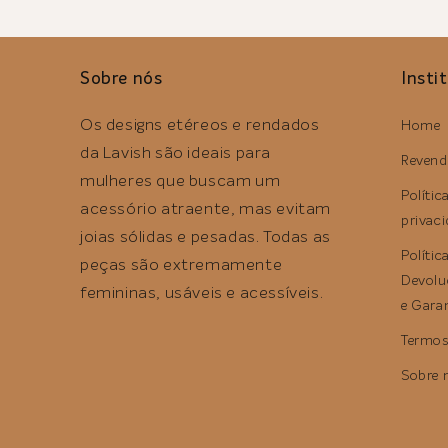
Sobre nós
Insti
Os designs etéreos e rendados
Home
da Lavish são ideais para
Revend
mulheres que buscam um
Polític
acessório atraente, mas evitam
privac
joias sólidas e pesadas. Todas as
Polític
peças são extremamente
Devolu
femininas, usáveis ​​e acessíveis.
e Gara
Termos
Sobre 